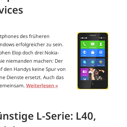
vices
rtphones des früheren
ndows erfolgreicher zu sein.
phen Elop doch drei Nokia-
n sie niemanden machen: Der
uf den Handys keine Spur von
ne Dienste ersetzt. Auch das
 gemeinsam.
Weiterlesen
nstige L-Serie: L40,