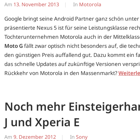
Am
13. November 2013
Von
In
Motorola
Erwin
Google bringt seine Android Partner ganz schön unter
präsentierte Nexus 5 ist für seine Leistungsklasse recht
Tochterunternehmen Motorola auch in der Mittelklasse 
Moto G
fällt zwar optisch nicht besonders auf, die tech
den günstigen Preis auffallend gut. Dazu kommt ein f
das schnelle Updates auf zukünftige Versionen verspric
Rückkehr von Motorola in den Massenmarkt?
Weiterl
Noch mehr Einsteigerhan
J und Xperia E
Am
9. Dezember 2012
Von
In
Sony