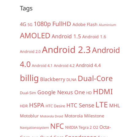
Tags
1080p FullHD
4G
Adobe Flash
5G
Aluminium
AMOLED
Android 1.5
Android 1.6
Android 2.3
Android
Android 2.0
4.0
Android 4.4
Android 4.1
Android 4.2
billig
Dual-Core
Blackberry
DLNA
HDMI
Google Nexus One
Dual-Sim
HD
LTE
HSPA
HTC Sense
MHL
HDR
HTC Desire
Motoblur
Motorola Milestone
Motorola Droid
NFC
Octa-
NVIDIA Tegra 2
O2
Navigationssystem
Snapdragon