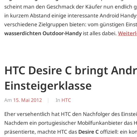
scheint man den Geschmack der Käufer nun endlich get
in kurzem Abstand einige interessante Android Handys,
verschiedene Zielgruppen bieten: vom günstigen Eins
wasserdichten Outdoor-Handy
ist alles dabei.
Weiter
HTC Desire C bringt Andr
Einsteigerklasse
Am
15. Mai 2012
Von
In
HTC
Erwin
Eher versehentlich hat HTC den Nachfolger des Einstei
Nachdem ein portugiesischer Mobilfunkanbieter das H
präsentierte, machte HTC das
Desire C
offiziell: ein 