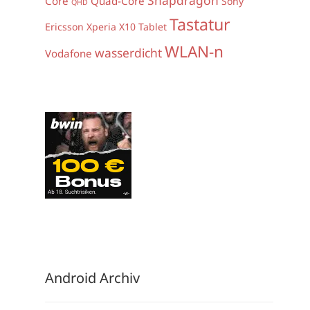
Core
Quad-Core
Sony
QHD
Tastatur
Ericsson Xperia X10
Tablet
WLAN-n
wasserdicht
Vodafone
Android Archiv