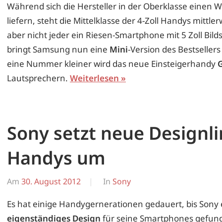
Während sich die Hersteller in der Oberklasse einen W
liefern, steht die Mittelklasse der 4-Zoll Handys mittle
aber nicht jeder ein Riesen-Smartphone mit 5 Zoll Bil
bringt Samsung nun eine
Mini
-Version des Bestseller
eine Nummer kleiner wird das neue Einsteigerhandy
Lautsprechern.
Weiterlesen
Sony setzt neue Designli
Handys um
Am
30. August 2012
Von
In
Sony
Erwin
Es hat einige Handygernerationen gedauert, bis Sony e
eigenständiges Design
für seine Smartphones gefunde