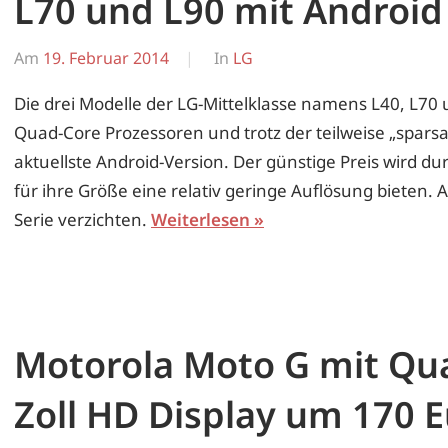
L70 und L90 mit Android
Am
19. Februar 2014
Von
In
LG
Erwin
Die drei Modelle der LG-Mittelklasse namens L40, L7
Quad-Core Prozessoren und trotz der teilweise „spars
aktuellste Android-Version. Der günstige Preis wird dur
für ihre Größe eine relativ geringe Auflösung bieten. 
Serie verzichten.
Weiterlesen
Motorola Moto G mit Qu
Zoll HD Display um 170 