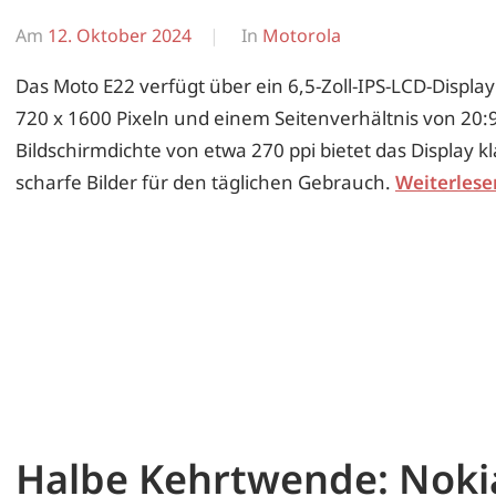
Am
12. Oktober 2024
Von
In
Motorola
Erwin
Das Moto E22 verfügt über ein 6,5-Zoll-IPS-LCD-Displa
720 x 1600 Pixeln und einem Seitenverhältnis von 20:9
Bildschirmdichte von etwa 270 ppi bietet das Display 
scharfe Bilder für den täglichen Gebrauch.
Weiterlese
Halbe Kehrtwende: Nokia