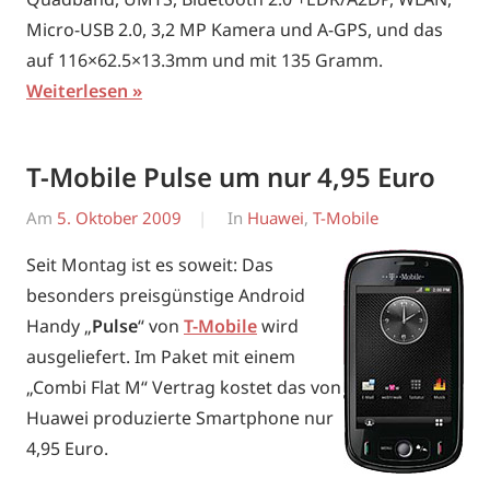
Micro-USB 2.0, 3,2 MP Kamera und A-GPS, und das
auf 116×62.5×13.3mm und mit 135 Gramm.
Weiterlesen
T-Mobile Pulse um nur 4,95 Euro
Am
5. Oktober 2009
Von
In
Huawei
,
T-Mobile
Erwin
Seit Montag ist es soweit: Das
besonders preisgünstige Android
Handy „
Pulse
“ von
T-Mobile
wird
ausgeliefert. Im Paket mit einem
„Combi Flat M“ Vertrag kostet das von
Huawei produzierte Smartphone nur
4,95 Euro.