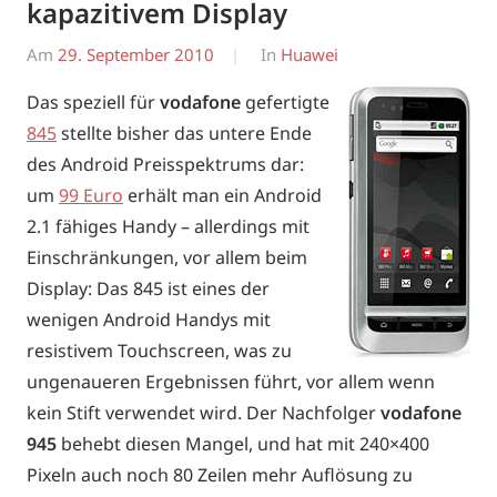
kapazitivem Display
Am
29. September 2010
Von
In
Huawei
Erwin
Das speziell für
vodafone
gefertigte
845
stellte bisher das untere Ende
des Android Preisspektrums dar:
um
99 Euro
erhält man ein Android
2.1 fähiges Handy – allerdings mit
Einschränkungen, vor allem beim
Display: Das 845 ist eines der
wenigen Android Handys mit
resistivem Touchscreen, was zu
ungenaueren Ergebnissen führt, vor allem wenn
kein Stift verwendet wird. Der Nachfolger
vodafone
945
behebt diesen Mangel, und hat mit 240×400
Pixeln auch noch 80 Zeilen mehr Auflösung zu