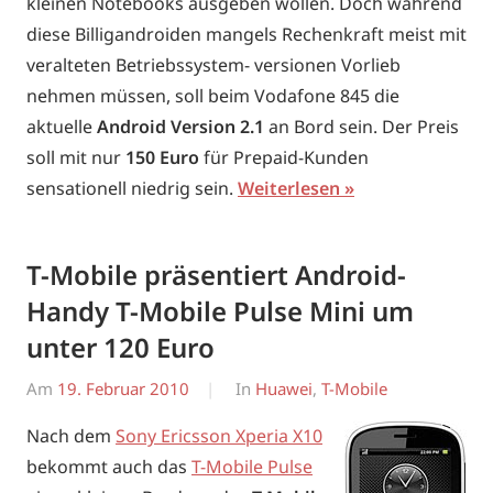
kleinen Notebooks ausgeben wollen. Doch während
diese Billigandroiden mangels Rechenkraft meist mit
veralteten Betriebssystem- versionen Vorlieb
nehmen müssen, soll beim Vodafone 845 die
aktuelle
Android Version 2.1
an Bord sein. Der Preis
soll mit nur
150 Euro
für Prepaid-Kunden
sensationell niedrig sein.
Weiterlesen
T-Mobile präsentiert Android-
Handy T-Mobile Pulse Mini um
unter 120 Euro
Am
19. Februar 2010
Von
In
Huawei
,
T-Mobile
Erwin
Nach dem
Sony Ericsson Xperia X10
bekommt auch das
T-Mobile Pulse