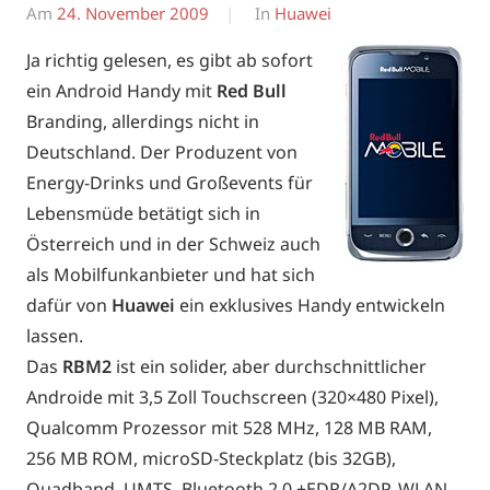
Am
24. November 2009
Von
In
Huawei
Erwin
Ja richtig gelesen, es gibt ab sofort
ein Android Handy mit
Red Bull
Branding, allerdings nicht in
Deutschland. Der Produzent von
Energy-Drinks und Großevents für
Lebensmüde betätigt sich in
Österreich und in der Schweiz auch
als Mobilfunkanbieter und hat sich
dafür von
Huawei
ein exklusives Handy entwickeln
lassen.
Das
RBM2
ist ein solider, aber durchschnittlicher
Androide mit 3,5 Zoll Touchscreen (320×480 Pixel),
Qualcomm Prozessor mit 528 MHz, 128 MB RAM,
256 MB ROM, microSD-Steckplatz (bis 32GB),
Quadband, UMTS, Bluetooth 2.0 +EDR/A2DP, WLAN,