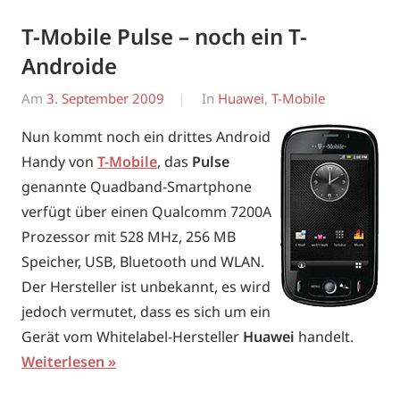
T-Mobile Pulse – noch ein T-
Androide
Am
3. September 2009
Von
In
Huawei
,
T-Mobile
Erwin
Nun kommt noch ein drittes Android
Handy von
T-Mobile
, das
Pulse
genannte Quadband-Smartphone
verfügt über einen Qualcomm 7200A
Prozessor mit 528 MHz, 256 MB
Speicher, USB, Bluetooth und WLAN.
Der Hersteller ist unbekannt, es wird
jedoch vermutet, dass es sich um ein
Gerät vom Whitelabel-Hersteller
Huawei
handelt.
Weiterlesen