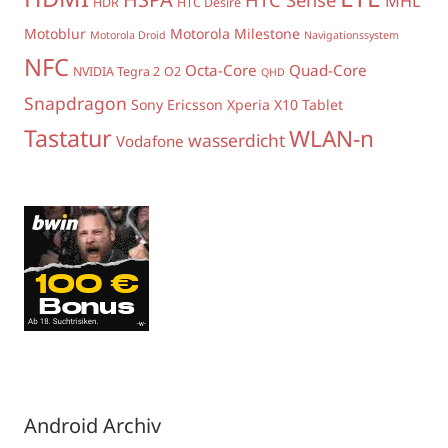
MHL
HDR
HTC Desire
Motoblur
Motorola Milestone
Motorola Droid
Navigationssystem
NFC
Octa-Core
Quad-Core
NVIDIA Tegra 2
O2
QHD
Snapdragon
Sony Ericsson Xperia X10
Tablet
Tastatur
WLAN-n
wasserdicht
Vodafone
Android Archiv