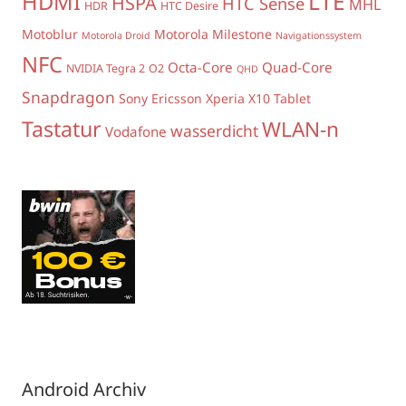
LTE
HDMI
HSPA
HTC Sense
MHL
HDR
HTC Desire
Motoblur
Motorola Milestone
Motorola Droid
Navigationssystem
NFC
Octa-Core
Quad-Core
NVIDIA Tegra 2
O2
QHD
Snapdragon
Sony Ericsson Xperia X10
Tablet
Tastatur
WLAN-n
wasserdicht
Vodafone
Android Archiv