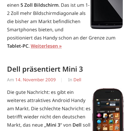
einen
5 Zoll Bildschirm
. Das ist um 1-
2 Zoll mehr Bildschirmdiagonale als
die bisher am Markt befindlichen
Smartphones bieten, und
positioniert das Handy schon an der Grenze zum
Tablet-PC
.
Weiterlesen
Dell präsentiert Mini 3
Am
14. November 2009
Von
In
Dell
Erwin
Die gute Nachricht: es gibt ein
weiteres attraktives Android Handy
am Markt. Die schlechte Nachricht: es
betrifft wieder nicht den deutschen
Markt, das neue „
Mini 3
“ von
Dell
soll