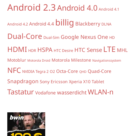
Android 2.3
Android 4.0
Android 4.1
billig
Blackberry
Android 4.4
Android 4.2
DLNA
Dual-Core
Google Nexus One
Dual-Sim
HD
LTE
HDMI
HSPA
HTC Sense
MHL
HDR
HTC Desire
Motoblur
Motorola Milestone
Motorola Droid
Navigationssystem
NFC
Octa-Core
Quad-Core
NVIDIA Tegra 2
O2
QHD
Snapdragon
Sony Ericsson Xperia X10
Tablet
Tastatur
WLAN-n
wasserdicht
Vodafone