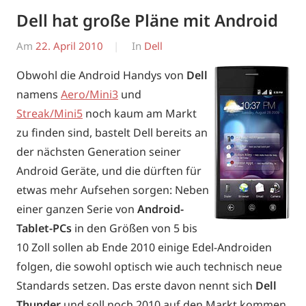
Dell hat große Pläne mit Android
Am
22. April 2010
Von
In
Dell
Erwin
Obwohl die Android Handys von
Dell
namens
Aero/Mini3
und
Streak/Mini5
noch kaum am Markt
zu finden sind, bastelt Dell bereits an
der nächsten Generation seiner
Android Geräte, und die dürften für
etwas mehr Aufsehen sorgen: Neben
einer ganzen Serie von
Android-
Tablet-PCs
in den Größen von 5 bis
10 Zoll sollen ab Ende 2010 einige Edel-Androiden
folgen, die sowohl optisch wie auch technisch neue
Standards setzen. Das erste davon nennt sich
Dell
Thunder
und soll noch 2010 auf den Markt kommen.