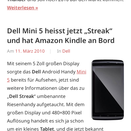
Weiterlesen
Dell Mini 5 heisst jetzt „Streak“
und hat Amazon Kindle an Bord
Am
11. März 2010
Von
In
Dell
Erwin
Mit seinem 5 Zoll großen Display
sorgte das
Dell
Android Handy
Mini
5
bereits für Aufsehen, jetzt sind
weitere Informationen über das zu
„
Dell Streak
“ umbenannte
Riesenhandy aufgetaucht. Mit dem
großen Display und 480×800 Pixel
Auflösung handelt es sich ja schon
um ein kleines
Tablet
, und die jetzt bekannt