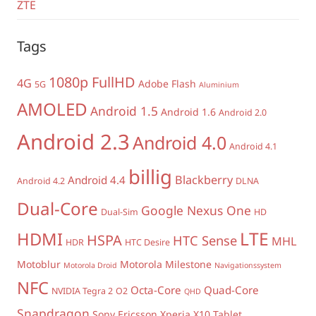
ZTE
Tags
1080p FullHD
4G
Adobe Flash
5G
Aluminium
AMOLED
Android 1.5
Android 1.6
Android 2.0
Android 2.3
Android 4.0
Android 4.1
billig
Blackberry
Android 4.4
Android 4.2
DLNA
Dual-Core
Google Nexus One
Dual-Sim
HD
LTE
HDMI
HSPA
HTC Sense
MHL
HDR
HTC Desire
Motoblur
Motorola Milestone
Motorola Droid
Navigationssystem
NFC
Octa-Core
Quad-Core
NVIDIA Tegra 2
O2
QHD
Snapdragon
Sony Ericsson Xperia X10
Tablet