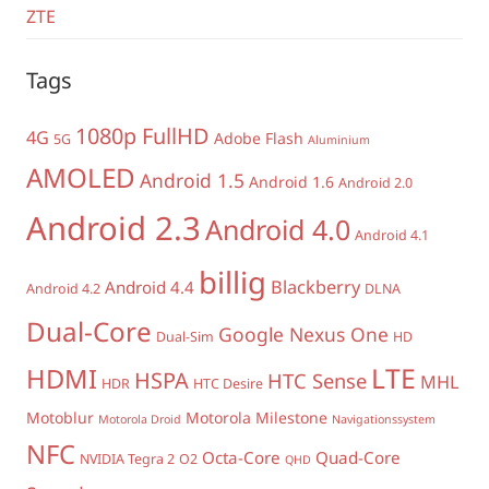
ZTE
Tags
1080p FullHD
4G
Adobe Flash
5G
Aluminium
AMOLED
Android 1.5
Android 1.6
Android 2.0
Android 2.3
Android 4.0
Android 4.1
billig
Blackberry
Android 4.4
Android 4.2
DLNA
Dual-Core
Google Nexus One
Dual-Sim
HD
LTE
HDMI
HSPA
HTC Sense
MHL
HDR
HTC Desire
Motoblur
Motorola Milestone
Motorola Droid
Navigationssystem
NFC
Octa-Core
Quad-Core
NVIDIA Tegra 2
O2
QHD