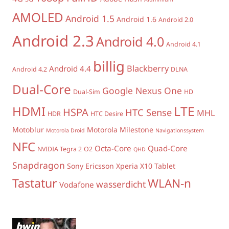
AMOLED
Android 1.5
Android 1.6
Android 2.0
Android 2.3
Android 4.0
Android 4.1
billig
Blackberry
Android 4.4
Android 4.2
DLNA
Dual-Core
Google Nexus One
Dual-Sim
HD
LTE
HDMI
HSPA
HTC Sense
MHL
HDR
HTC Desire
Motoblur
Motorola Milestone
Motorola Droid
Navigationssystem
NFC
Octa-Core
Quad-Core
NVIDIA Tegra 2
O2
QHD
Snapdragon
Sony Ericsson Xperia X10
Tablet
Tastatur
WLAN-n
wasserdicht
Vodafone