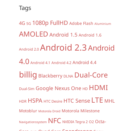
Tags
1080p FullHD
4G
Adobe Flash
5G
Aluminium
AMOLED
Android 1.5
Android 1.6
Android 2.3
Android
Android 2.0
4.0
Android 4.4
Android 4.1
Android 4.2
billig
Dual-Core
Blackberry
DLNA
HDMI
Google Nexus One
Dual-Sim
HD
LTE
HSPA
HTC Sense
MHL
HDR
HTC Desire
Motoblur
Motorola Milestone
Motorola Droid
NFC
Octa-
NVIDIA Tegra 2
O2
Navigationssystem
Snapdragon