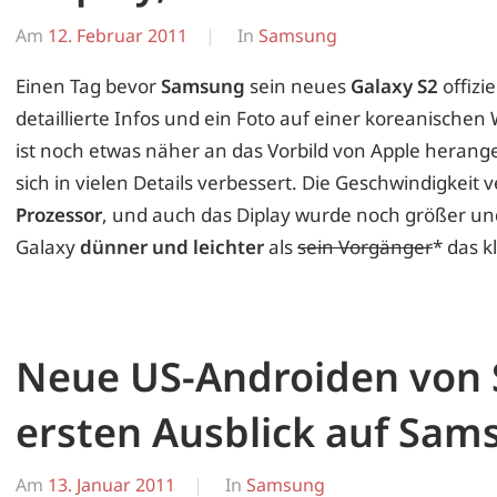
Am
12. Februar 2011
Von
In
Samsung
Erwin
Einen Tag bevor
Samsung
sein neues
Galaxy S2
offizie
detaillierte Infos und ein Foto auf einer koreanische
ist noch etwas näher an das Vorbild von Apple herang
sich in vielen Details verbessert. Die Geschwindigkeit 
Prozessor
, und auch das Diplay wurde noch größer und
Galaxy
dünner und leichter
als
sein Vorgänger
* das k
Neue US-Androiden von
ersten Ausblick auf Sam
Am
13. Januar 2011
Von
In
Samsung