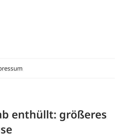
pressum
b enthüllt: größeres
use