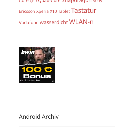
Core
Quad-Core
Sony
QHD
Tastatur
Ericsson Xperia X10
Tablet
WLAN-n
wasserdicht
Vodafone
Android Archiv